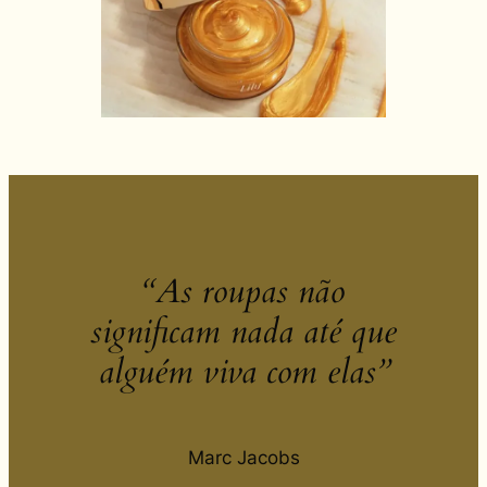
“As roupas não
significam nada até que
alguém viva com elas”
Marc Jacobs