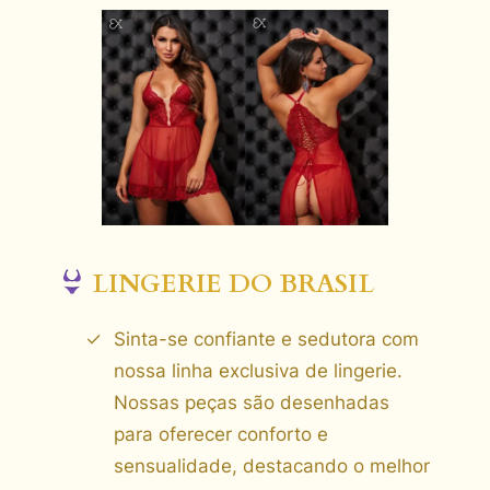
LINGERIE DO BRASIL
Sinta-se confiante e sedutora com
nossa linha exclusiva de lingerie.
Nossas peças são desenhadas
para oferecer conforto e
sensualidade, destacando o melhor