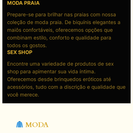
MODA PRAIA
Prepare-se para brilhar nas praias com nossa
coleção de moda praia. De biquínis elegantes a
maiôs confortáveis, oferecemos opções que
combinam estilo, conforto e qualidade para
todos os gostos.
SEX SHOP
Encontre uma variedade de produtos de sex
shop para apimentar sua vida íntima.
Oferecemos desde brinquedos eróticos até
acessórios, tudo com a discrição e qualidade que
você merece.
MODA