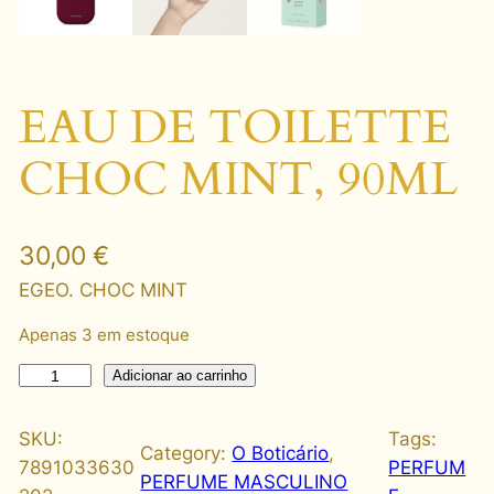
EAU DE TOILETTE
CHOC MINT, 90ML
30,00
€
EGEO. CHOC MINT
Apenas 3 em estoque
E
Adicionar ao carrinho
A
U
SKU:
Tags:
Category:
O Boticário
, 
D
7891033630
PERFUM
PERFUME MASCULINO
E