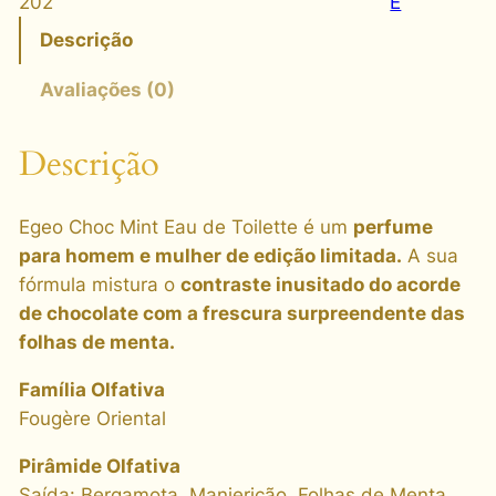
202
E
T
Descrição
O
I
Avaliações (0)
L
E
Descrição
T
T
Egeo Choc Mint Eau de Toilette é um
perfume
E
para homem e mulher de edição limitada.
A sua
C
fórmula mistura o
contraste inusitado do acorde
H
de chocolate com a frescura surpreendente das
O
folhas de menta.
C
M
Família Olfativa
I
Fougère Oriental
N
T
Pirâmide Olfativa
,
Saída: Bergamota, Manjericão, Folhas de Menta,