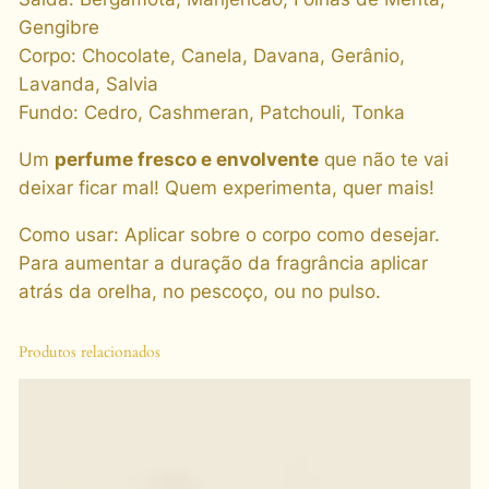
9
Gengibre
0
Corpo: Chocolate, Canela, Davana, Gerânio,
M
Lavanda, Salvia
L
Fundo: Cedro, Cashmeran, Patchouli, Tonka
q
Um
perfume fresco e envolvente
que não te vai
u
deixar ficar mal! Quem experimenta, quer mais!
a
n
Como usar: Aplicar sobre o corpo como desejar.
t
Para aumentar a duração da fragrância aplicar
i
atrás da orelha, no pescoço, ou no pulso.
d
a
Produtos relacionados
d
e