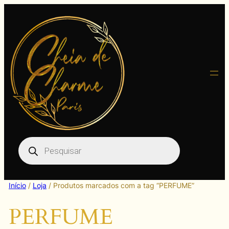
Pular
para
o
conteúdo
Pesquisar
produtos
Início
/
Loja
/ Produtos marcados com a tag “PERFUME”
PERFUME