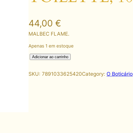
44,00
€
MALBEC FLAME.
Apenas 1 em estoque
M
Adicionar ao carrinho
A
L
SKU:
7891033625420
Category:
O Boticário
B
E
C
F
L
A
M