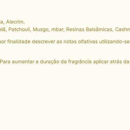
M
L
a, Alecrim.
q
lã, Patchouli, Musgo, mbar, Resinas Balsâmicas, Cashme
u
a
por finalidade descrever as notas olfativas utilizando-
n
t
i
Para aumentar a duração da fragrância aplicar atrás da
d
a
d
e