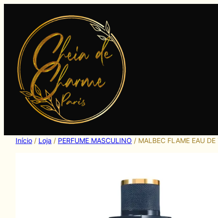
Pular
para
o
conteúdo
Início
/
Loja
/
PERFUME MASCULINO
/ MALBEC FLAME EAU DE 