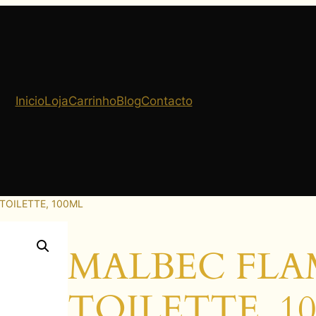
Inicio
Loja
Carrinho
Blog
Contacto
TOILETTE, 100ML
MALBEC FLA
TOILETTE, 1