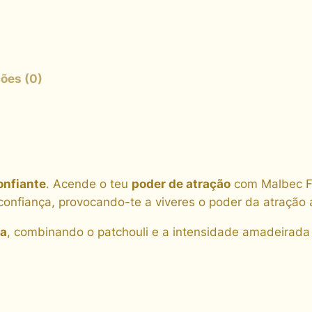
E
E
A
U
D
ões (0)
E
T
O
I
L
onfiante
. Acende o teu
poder de atração
com Malbec Fl
E
confiança, provocando-te a viveres o poder da atração 
T
T
da
, combinando o patchouli e a intensidade amadeirada 
E
,
1
0
0