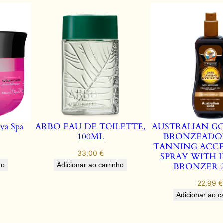
iva Spa
ARBO EAU DE TOILETTE,
AUSTRALIAN G
100ML
BRONZEADO
TANNING ACC
33,00
€
SPRAY WITH 
ho
Adicionar ao carrinho
BRONZER 
22,99
€
Adicionar ao c