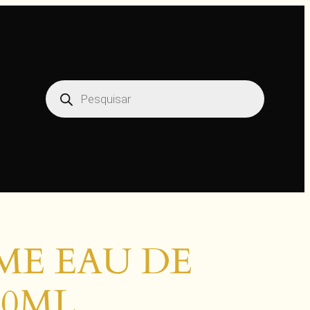
Pesquisar
produtos
ME EAU DE
00ML