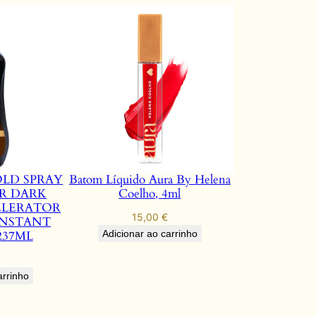
OLD SPRAY
Batom Líquido Aura By Helena
R DARK
Coelho, 4ml
ELERATOR
15,00
€
INSTANT
237ML
Adicionar ao carrinho
arrinho