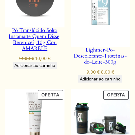
Pó Translúcido Solto
Instamatte Quem Disse,
Berenice?, 10g Cor:
AMARELE
Lightner-Po-
Descolorante-Proteinas-
O
O
14,00
€
10,00
€
do-Leite-300g
preço
preço
Adicionar ao carrinho
original
atual
O
O
9,00
€
8,00
€
era:
é:
preço
preço
Adicionar ao carrinho
14,00 €.
10,00 €.
original
atual
era:
é:
PRODUTO
PRO
OFERTA
OFERTA
9,00 €.
8,00 €.
EM
EM
PROMOÇÃO
PR