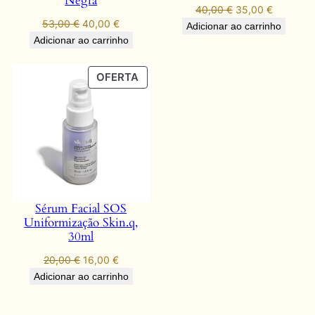
Negra
O
O
40,00
€
35,00
€
O
O
53,00
€
40,00
€
preço
preço
Adicionar ao carrinho
preço
preço
original
atual
Adicionar ao carrinho
original
atual
era:
é:
era:
é:
40,00 €.
35,00 €.
PRODUTO
OFERTA
53,00 €.
40,00 €.
EM
PROMOÇÃO
Sérum Facial SOS
Uniformização Skin.q,
30ml
O
O
20,00
€
16,00
€
preço
preço
Adicionar ao carrinho
original
atual
era:
é: