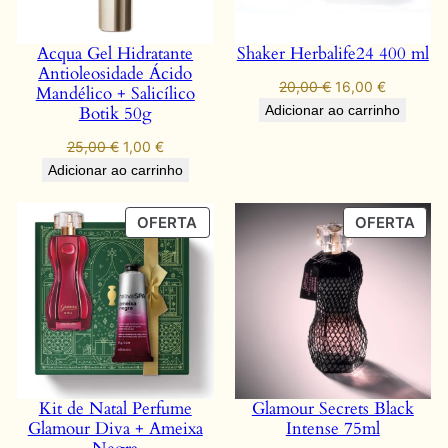
Acqua Gel Hidratante
Shaker Herbalife24 400 ml
Antioleosidade Ácido
O
O
20,00
€
16,00
€
Mandélico + Salicílico
preço
preço
Botik 50g
Adicionar ao carrinho
original
atual
O
O
25,00
€
1,00
€
era:
é:
preço
preço
Adicionar ao carrinho
20,00 €.
16,00 €.
original
atual
era:
é:
PRODUTO
PRO
OFERTA
OFERTA
25,00 €.
1,00 €.
EM
EM
PROMOÇÃO
PR
Kit de Natal Perfume
Glamour Secrets Black
Glamour Diva + Ameixa
Intense 75ml