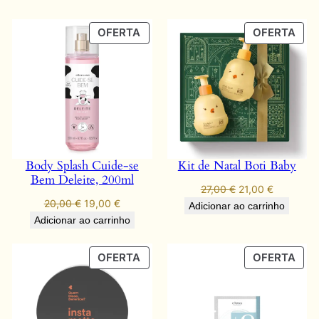
PRODUTO
PRO
OFERTA
OFERTA
EM
EM
PROMOÇÃO
PR
Body Splash Cuide-se
Kit de Natal Boti Baby
Bem Deleite, 200ml
O
O
27,00
€
21,00
€
O
O
20,00
€
19,00
€
preço
preço
Adicionar ao carrinho
preço
preço
original
atual
Adicionar ao carrinho
original
atual
era:
é:
era:
é:
27,00 €.
21,00 €.
PRODUTO
PRO
OFERTA
OFERTA
20,00 €.
19,00 €.
EM
EM
PROMOÇÃO
PR