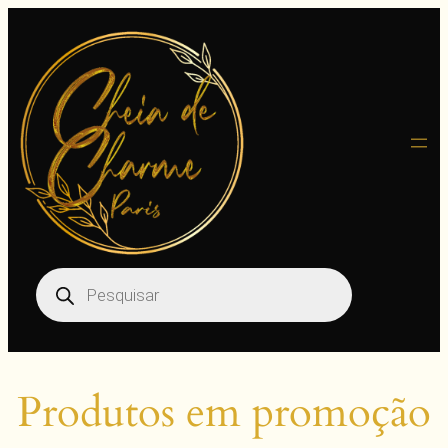
Pular
para
o
conteúdo
Pesquisar
produtos
Produtos em promoção