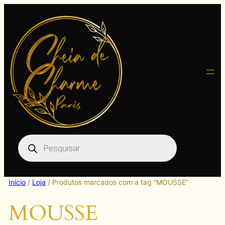
Pular
para
o
conteúdo
Pesquisar
produtos
Início
/
Loja
/ Produtos marcados com a tag “MOUSSE”
MOUSSE