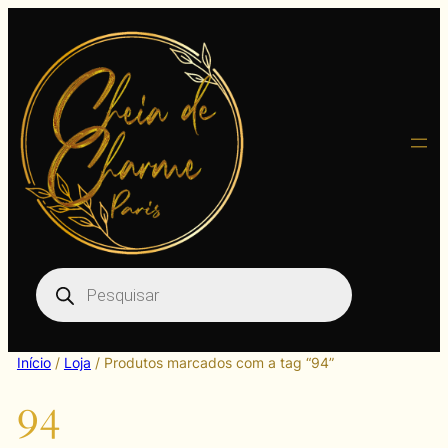
Pular
para
o
conteúdo
Pesquisar
produtos
Início
/
Loja
/ Produtos marcados com a tag “94”
94