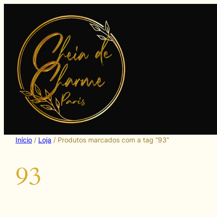
Pular
para
o
conteúdo
Início
/
Loja
/ Produtos marcados com a tag “93”
93