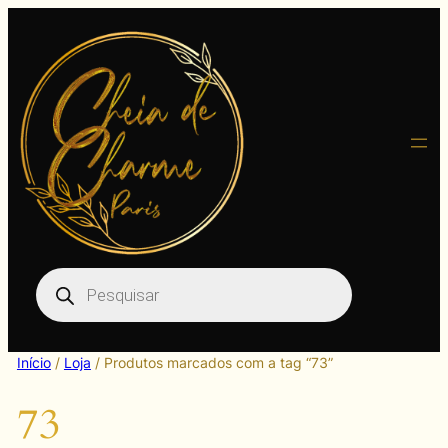
Pular
para
o
conteúdo
Pesquisar
produtos
Início
/
Loja
/ Produtos marcados com a tag “73”
73