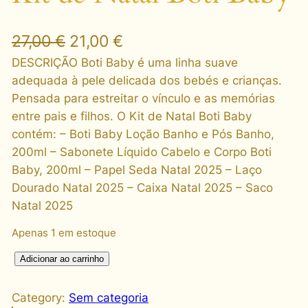
O
O
27,00
€
21,00
€
p
p
DESCRIÇÃO Boti Baby é uma linha suave
adequada à pele delicada dos bebés e crianças.
r
r
Pensada para estreitar o vínculo e as memórias
e
e
entre pais e filhos. O Kit de Natal Boti Baby
contém: – Boti Baby Loção Banho e Pós Banho,
ç
ç
200ml – Sabonete Líquido Cabelo e Corpo Boti
o
o
Baby, 200ml – Papel Seda Natal 2025 – Laço
o
a
Dourado Natal 2025 – Caixa Natal 2025 – Saco
Natal 2025
r
t
i
u
Apenas 1 em estoque
g
a
K
Adicionar ao carrinho
i
i
l
t
Category:
Sem categoria
n
é