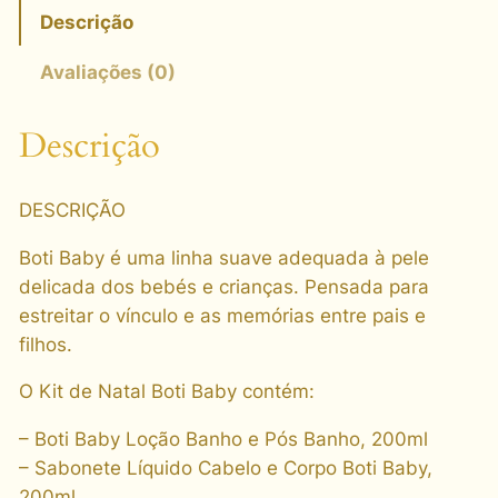
d
Descrição
a
:
e
N
l
2
Avaliações (0)
a
e
1
t
Descrição
r
,
a
l
a
0
DESCRIÇÃO
B
:
0
o
Boti Baby é uma linha suave adequada à pele
2
t
delicada dos bebés e crianças. Pensada para
i
7
€
estreitar o vínculo e as memórias entre pais e
B
,
.
filhos.
a
0
b
O Kit de Natal Boti Baby contém:
y
0
– Boti Baby Loção Banho e Pós Banho, 200ml
q
– Sabonete Líquido Cabelo e Corpo Boti Baby,
u
200ml