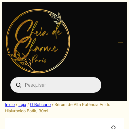
Pular
para
o
conteúdo
Pesquisar
produtos
Início
/
Loja
/
O Boticário
/ Sérum de Alta Potência Ácido
Hialurónico Botik, 30ml