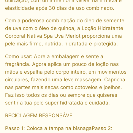
utilização, com uma melhoria visível na firmeza e
t
elasticidade após 30 dias de uso combinado.
i
d
Com a poderosa combinação do óleo de semente
a
de uva com o óleo de quinoa, a Loção Hidratante
d
Corporal Nativa Spa Uva Merlot proporciona uma
e
pele mais firme, nutrida, hidratada e protegida.
Como usar: Abre a embalagem e sente a
fragrância. Agora aplica um pouco de loção nas
mãos e espalha pelo corpo inteiro, em movimentos
circulares, fazendo uma leve massagem. Capricha
nas partes mais secas como cotovelos e joelhos.
Faz isso todos os dias ou sempre que quiseres
sentir a tua pele super hidratada e cuidada.
RECICLAGEM RESPONSÁVEL
Passo 1: Coloca a tampa na bisnagaPasso 2: