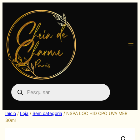
Pular
para
o
conteúdo
Pesquisar
produtos
Início
/
Loja
/
Sem categoria
/ NSPA LOC HID CPO UVA MER
30ml