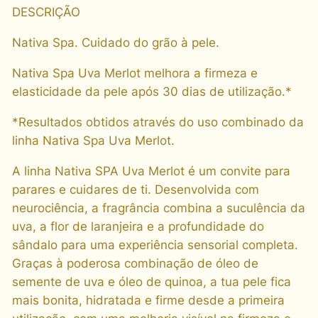
DESCRIÇÃO
C
P
Nativa Spa. Cuidado do grão à pele.
O
U
Nativa Spa Uva Merlot melhora a firmeza e
V
elasticidade da pele após 30 dias de utilização.*
A
*Resultados obtidos através do uso combinado da
M
linha Nativa Spa Uva Merlot.
E
R
A linha Nativa SPA Uva Merlot é um convite para
3
parares e cuidares de ti. Desenvolvida com
0
neurociência, a fragrância combina a suculência da
m
uva, a flor de laranjeira e a profundidade do
l
sândalo para uma experiência sensorial completa.
q
Graças à poderosa combinação de óleo de
u
semente de uva e óleo de quinoa, a tua pele fica
a
mais bonita, hidratada e firme desde a primeira
n