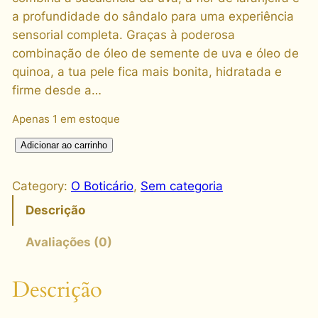
a profundidade do sândalo para uma experiência
sensorial completa. Graças à poderosa
combinação de óleo de semente de uva e óleo de
quinoa, a tua pele fica mais bonita, hidratada e
firme desde a…
Apenas 1 em estoque
N
Adicionar ao carrinho
S
P
Category:
O Boticário
, 
Sem categoria
A
Descrição
L
O
Avaliações (0)
C
H
Descrição
I
D