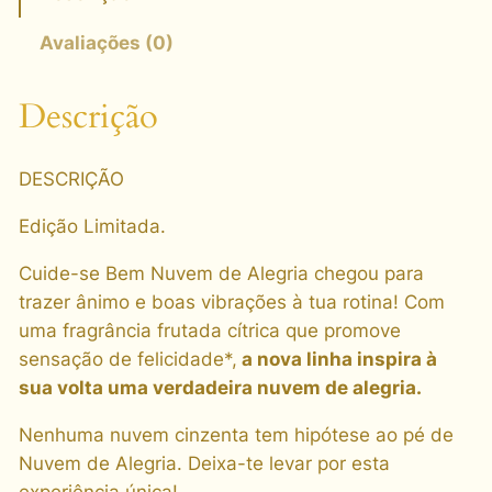
-
s
Avaliações (0)
e
B
Descrição
e
m
DESCRIÇÃO
N
u
Edição Limitada.
v
e
Cuide-se Bem Nuvem de Alegria chegou para
m
trazer ânimo e boas vibrações à tua rotina! Com
d
uma fragrância frutada cítrica que promove
e
sensação de felicidade*,
a nova linha inspira à
A
sua volta uma verdadeira nuvem de alegria.
l
Nenhuma nuvem cinzenta tem hipótese ao pé de
e
Nuvem de Alegria. Deixa-te levar por esta
g
experiência única!