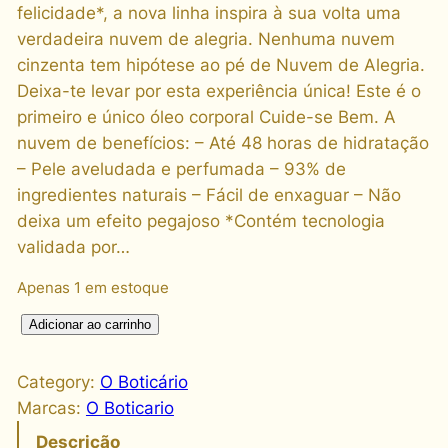
felicidade*, a nova linha inspira à sua volta uma
verdadeira nuvem de alegria. Nenhuma nuvem
cinzenta tem hipótese ao pé de Nuvem de Alegria.
Deixa-te levar por esta experiência única! Este é o
primeiro e único óleo corporal Cuide-se Bem. A
nuvem de benefícios: – Até 48 horas de hidratação
– Pele aveludada e perfumada – 93% de
ingredientes naturais – Fácil de enxaguar – Não
deixa um efeito pegajoso *Contém tecnologia
validada por…
Apenas 1 em estoque
C
Adicionar ao carrinho
u
i
Category:
O Boticário
d
Marcas:
O Boticario
e
Descrição