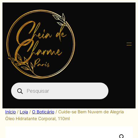
Pular
para
o
conteúdo
Pesquisar
produtos
Início
/
Loja
/
O Boticário
/ Cuide-se Bem Nuvem de Alegria
Óleo Hidratante Corporal, 110ml