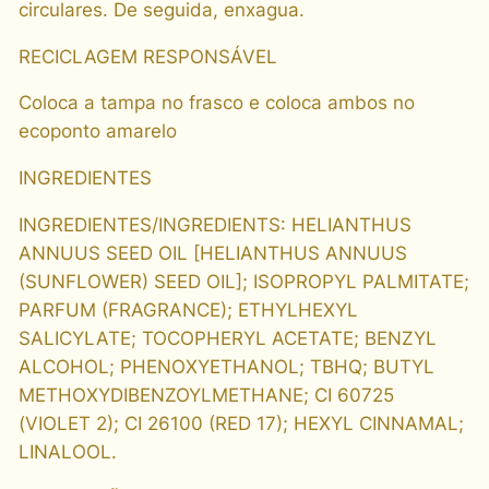
circulares. De seguida, enxagua.
o
r
RECICLAGEM RESPONSÁVEL
p
Coloca a tampa no frasco e coloca ambos no
o
ecoponto amarelo
r
a
INGREDIENTES
l
,
INGREDIENTES/INGREDIENTS: HELIANTHUS
1
ANNUUS SEED OIL [HELIANTHUS ANNUUS
1
(SUNFLOWER) SEED OIL]; ISOPROPYL PALMITATE;
0
PARFUM (FRAGRANCE); ETHYLHEXYL
m
SALICYLATE; TOCOPHERYL ACETATE; BENZYL
l
ALCOHOL; PHENOXYETHANOL; TBHQ; BUTYL
q
METHOXYDIBENZOYLMETHANE; CI 60725
u
(VIOLET 2); CI 26100 (RED 17); HEXYL CINNAMAL;
a
LINALOOL.
n