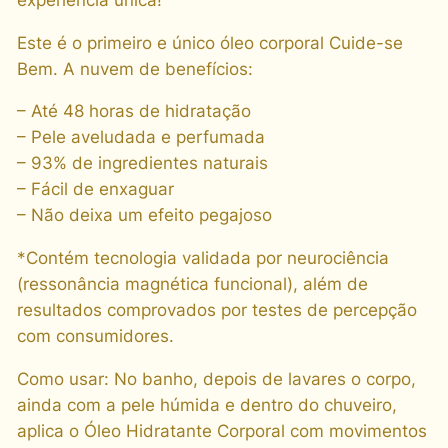
r
i
Este é o primeiro e único óleo corporal Cuide-se
a
Bem. A nuvem de benefícios:
Ó
l
– Até 48 horas de hidratação
e
– Pele aveludada e perfumada
o
– 93% de ingredientes naturais
H
– Fácil de enxaguar
i
– Não deixa um efeito pegajoso
d
*Contém tecnologia validada por neurociência
r
(ressonância magnética funcional), além de
a
resultados comprovados por testes de percepção
t
com consumidores.
a
n
Como usar: No banho, depois de lavares o corpo,
t
ainda com a pele húmida e dentro do chuveiro,
e
aplica o Óleo Hidratante Corporal com movimentos
C