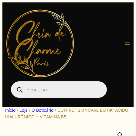
Pular
para
o
conteúdo
Pesquisar
produtos
Início
/
Loja
/
O Boticário
/ COFFRET SKINCARE BOTIK: ÁCIDO
HIALURÔNICO + VITAMINA B5