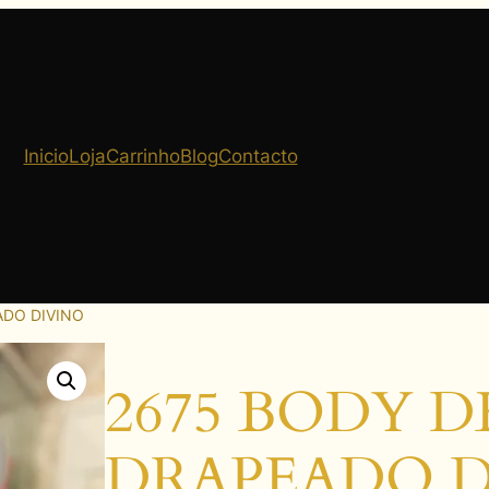
Inicio
Loja
Carrinho
Blog
Contacto
ADO DIVINO
2675 BODY 
DRAPEADO D