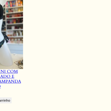
INI COM
EADO E
TAMPANDA
O
arrinho