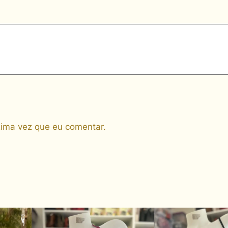
n
t
i
d
a
d
e
ima vez que eu comentar.