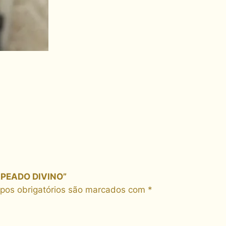
E
D
R
A
P
E
A
D
O
D
I
V
I
N
RAPEADO DIVINO”
O
os obrigatórios são marcados com
*
q
u
a