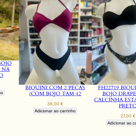
BOJO
 NA
O
BIQUINI COM 2 PECAS
FH22719 BIQU
/COM BOJO TAM 42
BOJO DRAP
ho
CALCINHA ES
38,00
€
PRET
Adicionar ao carrinho
27,00
€
Adicionar ao c