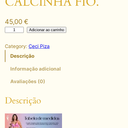
CALCINHA FIO.
45,00
€
2
Adicionar ao carrinho
7
4
Category:
Ceci Piza
3
Descrição
C
O
Informação adicional
N
Avaliações (0)
J
U
N
Descrição
T
O
C
O