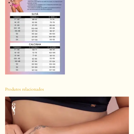
M
D
E
T
A
L
H
E
S
E
M
Produtos relacionados
R
E
N
D
A
E