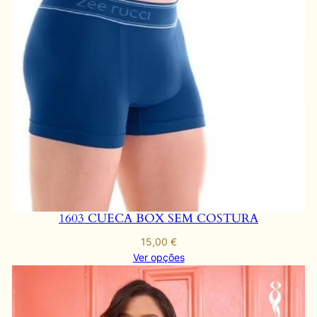
q
u
a
n
t
i
d
a
d
e
1603 CUECA BOX SEM COSTURA
15,00
€
Ver opções