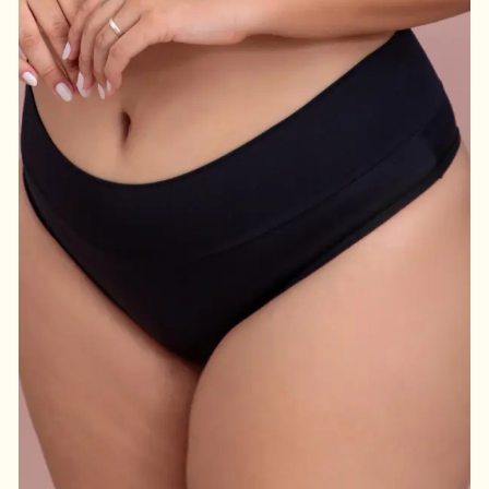
T
U
L
E
A
L
Ç
A
E
M
R
O
L
O
T
E
D