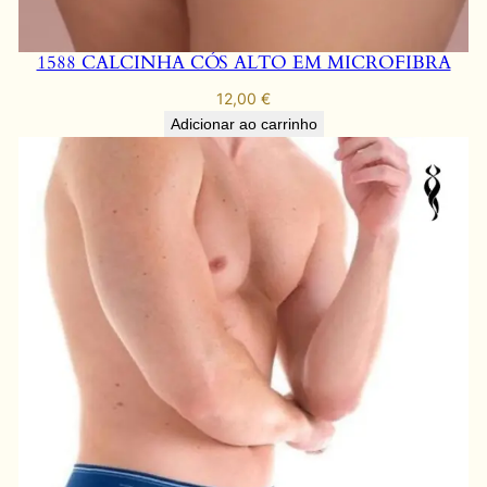
U
P
1588 CALCINHA CÓS ALTO EM MICROFIBRA
L
O
12,00
€
E
Adicionar ao carrinho
C
A
L
C
I
N
H
A
F
I
O
.