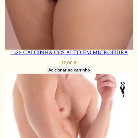
t
i
d
a
d
e
1588 CALCINHA CÓS ALTO EM MICROFIBRA
12,00
€
Adicionar ao carrinho