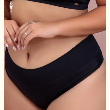
D
I
N
H
O
N
O
B
U
M
B
U
M
q
u
a
n