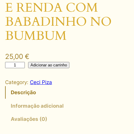
E RENDA COM
BABADINHO NO
BUMBUM
25,00
€
2
Adicionar ao carrinho
8
9
Category:
Ceci Piza
9
Descrição
S
A
Informação adicional
I
Avaliações (0)
A
E