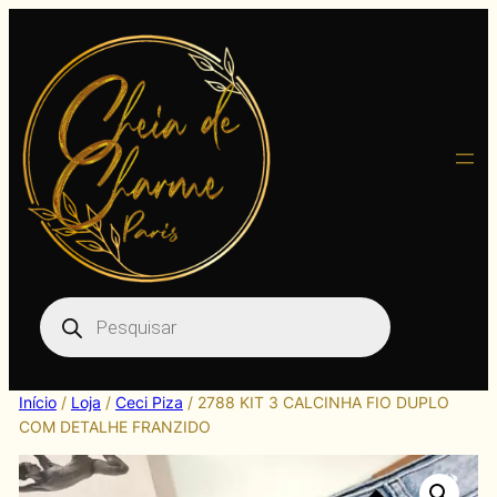
Pular
para
o
conteúdo
Pesquisar
produtos
Início
/
Loja
/
Ceci Piza
/ 2788 KIT 3 CALCINHA FIO DUPLO
COM DETALHE FRANZIDO