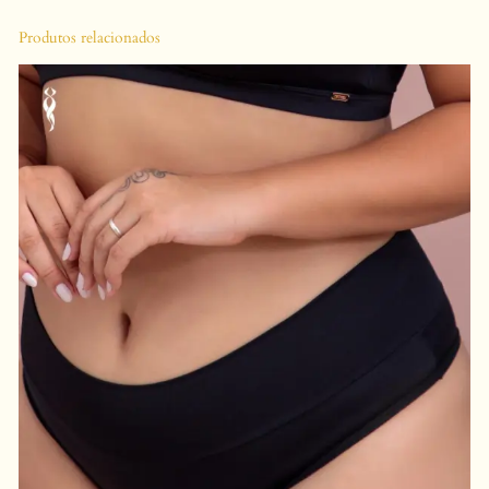
C
Produtos relacionados
O
M
D
E
T
A
L
H
E
F
R
A
N
Z
I
D