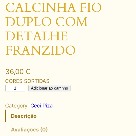
CALCINHA FIO
DUPLO COM
DETALHE
FRANZIDO
36,00
€
CORES SORTIDAS
2
Adicionar ao carrinho
7
8
Category:
Ceci Piza
8
Descrição
K
I
Avaliações (0)
T