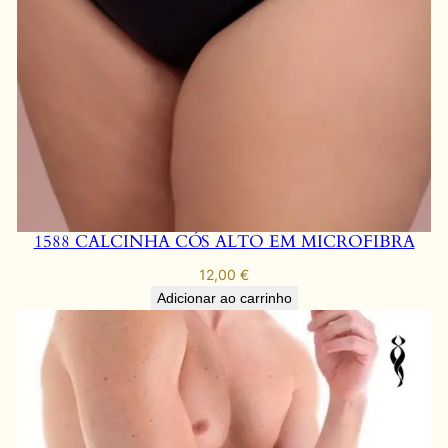
O
q
u
a
n
t
i
d
a
1588 CALCINHA CÓS ALTO EM MICROFIBRA
d
e
12,00
€
Adicionar ao carrinho