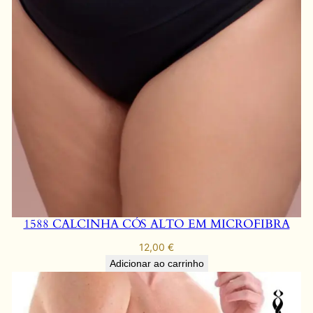
E
C
A
L
C
I
N
H
A
F
I
O
1588 CALCINHA CÓS ALTO EM MICROFIBRA
q
u
12,00
€
a
Adicionar ao carrinho
n
t