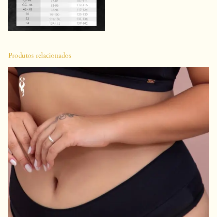
M
B
O
J
Produtos relacionados
O
A
R
O
C
I
N
T
A
L
I
G
A