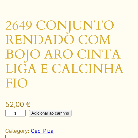
2649 CONJUNTO
RENDADO COM
BOJO ARO CINTA
LIGA E CALCINHA
FIO
52,00
€
2
Adicionar ao carrinho
6
4
Category:
Ceci Piza
9