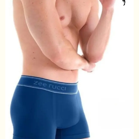
i
d
a
d
e