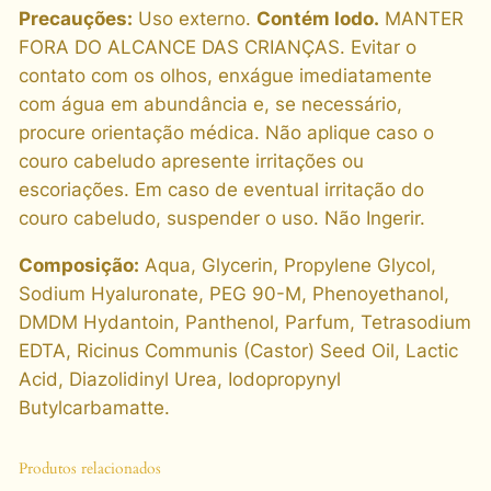
r
Precauções:
Uso externo.
Contém Iodo.
MANTER
C
FORA DO ALCANCE DAS CRIANÇAS. Evitar o
o
contato com os olhos, enxágue imediatamente
n
com água em abundância e, se necessário,
c
procure orientação médica. Não aplique caso o
e
couro cabeludo apresente irritações ou
n
escoriações. Em caso de eventual irritação do
t
couro cabeludo, suspender o uso. Não Ingerir.
r
a
Composição:
Aqua, Glycerin, Propylene Glycol,
d
Sodium Hyaluronate, PEG 90-M, Phenoyethanol,
o
DMDM Hydantoin, Panthenol, Parfum, Tetrasodium
Á
EDTA, Ricinus Communis (Castor) Seed Oil, Lactic
c
Acid, Diazolidinyl Urea, Iodopropynyl
i
Butylcarbamatte.
d
o
Produtos relacionados
H