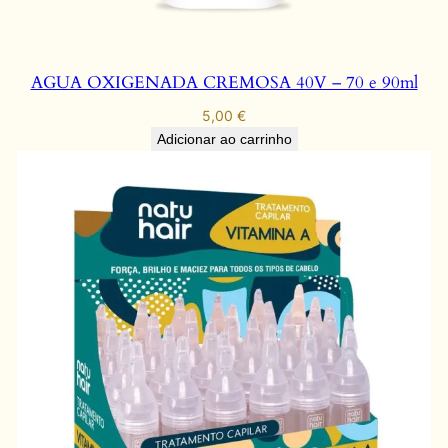
e
n
o
AGUA OXIGENADA CREMOSA 40V – 70 e 90ml
l
5,00
€
1
Adicionar ao carrinho
0
M
L
q
u
a
n
t
i
d
a
d