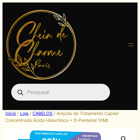
Pular
para
o
conteúdo
Pesquisar
produtos
Início
/
Loja
/
CABELOS
/ Ampola de Tratamento Capilar
Concentrado Ácido Hialurônico + D-Pantenol 10ML