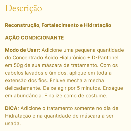
e
Descrição
T
r
Reconstrução, Fortalecimento e Hidratação
a
t
AÇÃO CONDICIONANTE
a
m
Modo de Usar:
Adicione uma pequena quantidade
e
do Concentrado Ácido Hialurônico + D-Pantonel
n
em 50g de sua máscara de tratamento. Com os
t
cabelos lavados e úmidos, aplique em toda a
o
extensão dos fios. Enluve mecha a mecha
C
delicadamente. Deixe agir por 5 minutos. Enxágue
a
em abundância. Finalize como de costume.
p
DICA:
Adicione o tratamento somente no dia de
i
Hidratação e na quantidade de máscara a ser
l
usada.
a