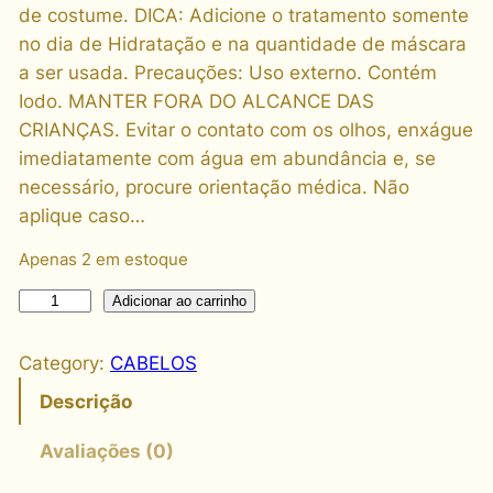
de costume. DICA: Adicione o tratamento somente
no dia de Hidratação e na quantidade de máscara
a ser usada. Precauções: Uso externo. Contém
Iodo. MANTER FORA DO ALCANCE DAS
CRIANÇAS. Evitar o contato com os olhos, enxágue
imediatamente com água em abundância e, se
necessário, procure orientação médica. Não
aplique caso…
Apenas 2 em estoque
A
Adicionar ao carrinho
m
p
Category:
CABELOS
o
Descrição
l
a
Avaliações (0)
d