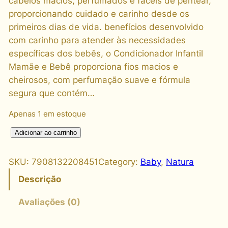
cabelos macios, perfumados e fáceis de pentear,
proporcionando cuidado e carinho desde os
primeiros dias de vida. benefícios desenvolvido
com carinho para atender às necessidades
específicas dos bebês, o Condicionador Infantil
Mamãe e Bebê proporciona fios macios e
cheirosos, com perfumação suave e fórmula
segura que contém…
Apenas 1 em estoque
C
Adicionar ao carrinho
o
n
SKU:
7908132208451
Category:
Baby
, 
Natura
d
Descrição
i
c
Avaliações (0)
i
o