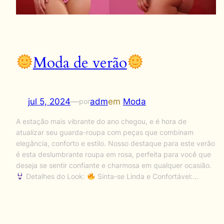
Moda de verão
jul 5, 2024
—
adm
em
Moda
por
A estação mais vibrante do ano chegou, e é hora de
atualizar seu guarda-roupa com peças que combinam
elegância, conforto e estilo. Nosso destaque para este verão
é esta deslumbrante roupa em rosa, perfeita para você que
deseja se sentir confiante e charmosa em qualquer ocasião.
Detalhes do Look:
Sinta-se Linda e Confortável:…