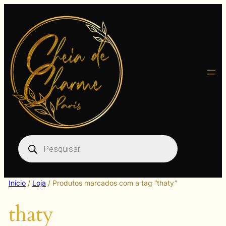
Pular
para
o
conteúdo
Pesquisar
produtos
Início
/
Loja
/ Produtos marcados com a tag “thaty”
thaty