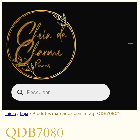
Pular
para
o
conteúdo
Pesquisar
produtos
Início
/
Loja
/ Produtos marcados com a tag “QDB7080”
QDB7080