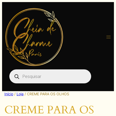
Pular
para
o
conteúdo
Pesquisar
produtos
Início
/
Loja
/ CREME PARA OS OLHOS
CREME PARA OS