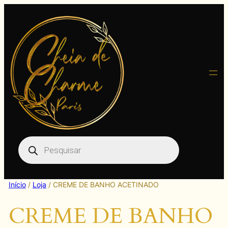
Pular
para
o
conteúdo
Pesquisar
produtos
Início
/
Loja
/ CREME DE BANHO ACETINADO
CREME DE BANHO